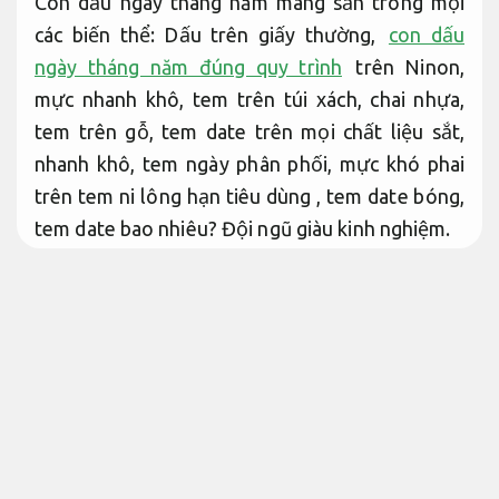
Con dấu ngày tháng năm mang sẵn trong mọi
các biến thể: Dấu trên giấy thường,
con dấu
ngày tháng năm đúng quy trình
trên Ninon,
mực nhanh khô, tem trên túi xách, chai nhựa,
tem trên gỗ, tem date trên mọi chất liệu sắt,
nhanh khô, tem ngày phân phối, mực khó phai
trên tem ni lông hạn tiêu dùng , tem date bóng,
tem date bao nhiêu?
Đội ngũ giàu kinh nghiệm.
Con dấu ngày tháng năm khắc mộc
đóng con dấu date
Phản hồi nhanh.
Con dấu đóng date ngày tháng năm
Hỗ trợ.