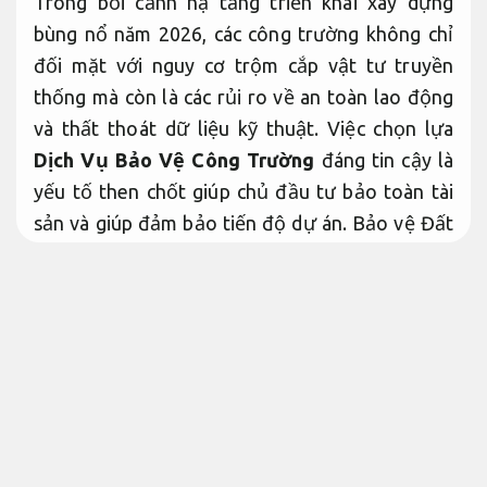
Trong bối cảnh hạ tầng triển khai xây dựng
bùng nổ năm 2026, các công trường không chỉ
đối mặt với nguy cơ trộm cắp vật tư truyền
thống mà còn là các rủi ro về an toàn lao động
và thất thoát dữ liệu kỹ thuật. Việc chọn lựa
Dịch Vụ Bảo Vệ Công Trường
đáng tin cậy là
yếu tố then chốt giúp chủ đầu tư bảo toàn tài
sản và giúp đảm bảo tiến độ dự án. Bảo vệ Đất
Việt tự hào cung cấp hướng triển khai an ninh
công trình toàn diện, kết hợp giữa nhân sự thực
chiến và công nghệ giám sát từ xa hiện đại.
Xử
lý nhanh.
Tại sao công trình thi công xây
dựng cần dịch vụ bảo vệ công
trường chỉn chu
Đúng quy trình.