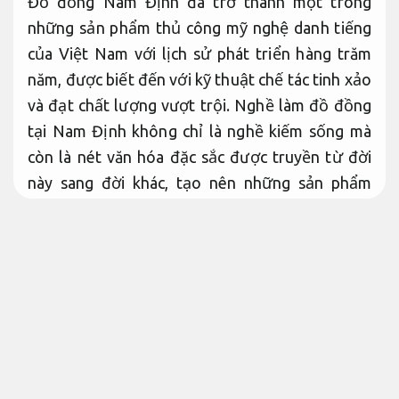
Đồ đồng Nam Định đã trở thành một trong
những sản phẩm thủ công mỹ nghệ danh tiếng
của Việt Nam với lịch sử phát triển hàng trăm
năm, được biết đến với kỹ thuật chế tác tinh xảo
và đạt chất lượng vượt trội. Nghề làm đồ đồng
tại Nam Định không chỉ là nghề kiếm sống mà
còn là nét văn hóa đặc sắc được truyền từ đời
này sang đời khác, tạo nên những sản phẩm
mang đậm bản sắc văn hóa dân tộc. Các làng
nghề đồng tại Nam Định như Đại Bái, Chuyên
Mỹ đã phát triển thành những trung tâm sản
xuất đồ đồng lớn nhất miền Bắc với hàng nghìn
hộ gia đình tham gia. Sản phẩm phù hợp đồ
đồng Nam Định không chỉ phục vụ thị trường
trong nước mà còn được xuất khẩu sang nhiều
quốc gia trên thế giới, góp phần quảng bá văn