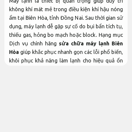
Máy lạnh là thiết bị quan trọng giúp duy trì
không khí mát mẻ trong điều kiện khí hậu nóng
ẩm tại Biên Hòa, tỉnh Đồng Nai. Sau thời gian sử
dụng, máy lạnh dễ gặp sự cố do bụi bẩn tích tụ,
thiếu gas, hỏng bo mạch hoặc block. Hạng mục
Dịch vụ chính hãng
sửa chữa máy lạnh Biên
Hòa
giúp khắc phục nhanh gọn các lỗi phổ biến,
khôi phục khả năng làm lạnh cho hiệu quả ổn
định và tiết kiệm điện.
Không phát sinh.
Bài viết cung cấp dữ liệu tham khảo toàn diện
về
sửa chữa máy lạnh Biên Hòa
năm 2026, bao
gồm quy trình triển khai thực hiện, các lỗi
thường gặp và yếu tố ảnh hưởng đến chi phí
cách xử lý tại khu vực này.
Tư vấn tận tâm.