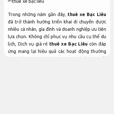
Trong những năm gần đây,
thuê xe Bạc Liêu
đã trở thành hướng triển khai di chuyển được
nhiều cá nhân, gia đình và doanh nghiệp ưu tiên
lựa chọn. Không chỉ phục vụ nhu cầu cụ thể du
lịch, Dịch vụ giá rẻ
thuê xe Bạc Liêu
còn đáp
ứng mang lại hiệu quả các hoạt động thường
ngày như đi công tác, đưa đón đối tác, giải
quyết công việc cá nhân, cưới hỏi và các sự kiện
quan trọng.
Đội ngũ giàu kinh nghiệm.
Thay vì phụ thuộc vào xe khách hay các phương
tiện công cộng, việc sử dụng Dịch vụ
thuê xe
Bạc Liêu
theo hợp đồng giúp khách cần tư vấn
chủ động hoàn toàn về thời gian, linh hoạt lịch